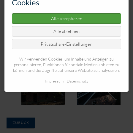
Cookies
Alle akzeptieren
Alle ablehnen
Privatsphäre-Einstellungen
Wir verwenden Cookies, um Inhalte und Anzeigen zu
personalisieren, Funktionen für soziale Medien anbieten zu
können und die Zugriffe auf unsere Website zu analysieren.
Impressum
Datenschutz
ZURÜCK