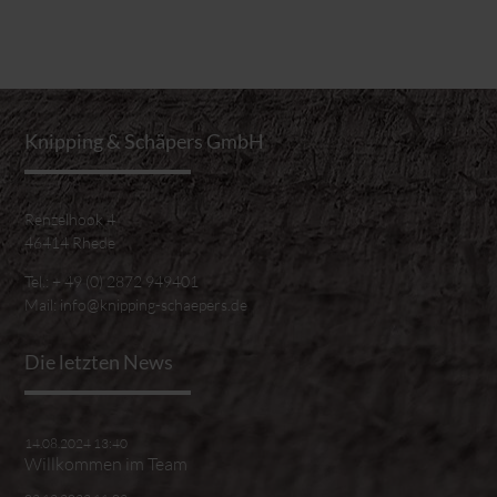
Knipping & Schäpers GmbH
Renzelhook 4
46414 Rhede
Tel.:
+ 49 (0) 2872 949401
Mail:
info@knipping-schaepers.de
Die letzten News
14.08.2024 13:40
Willkommen im Team